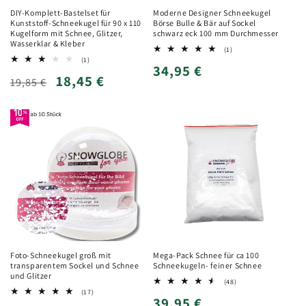
DIY-Komplett-Bastelset für
Moderne Designer Schneekugel
Kunststoff-Schneekugel für 90 x 110
Börse Bulle & Bär auf Sockel
Kugelform mit Schnee, Glitzer,
schwarz eck 100 mm Durchmesser
Wasserklar & Kleber
1
(1)
Bewertungen
1
(1)
Normaler
34,95 €
insgesamt
Bewertungen
Normaler
Verkaufspreis
18,45 €
insgesamt
19,85 €
Preis
Preis
Foto-Schneekugel groß mit
Mega-Pack Schnee für ca 100
transparentem Sockel und Schnee
Schneekugeln- feiner Schnee
und Glitzer
48
(48)
Bewertungen
17
(17)
Normaler
39,95 €
insgesamt
Bewertungen