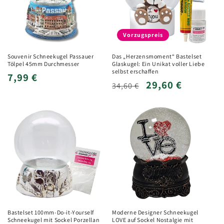
Vorzugspreis
Souvenir Schneekugel Passauer
Das „Herzensmoment“ Bastelset
Tölpel 45mm Durchmesser
Glaskugel: Ein Unikat voller Liebe
selbst erschaffen
Normaler
7,99 €
Normaler
Verkaufspreis
29,60 €
34,60 €
Preis
Preis
Bastelset 100mm-Do-it-Yourself
Moderne Designer Schneekugel
Schneekugel mit Sockel Porzellan
LOVE auf Sockel Nostalgie mit