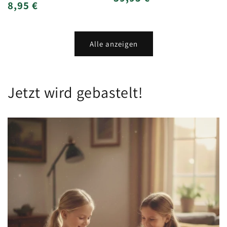
Normaler
8,95 €
insgesamt
Preis
Preis
Alle anzeigen
Jetzt wird gebastelt!