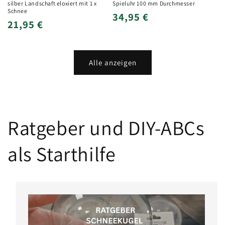
silber Landschaft eloxiert mit 1 x
Spieluhr 100 mm Durchmesser
Schnee
Normaler
34,95 €
Normaler
21,95 €
Preis
Preis
Alle anzeigen
Ratgeber und DIY-ABCs
als Starthilfe