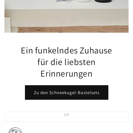
Ein funkelndes Zuhause
für die liebsten
Erinnerungen
Zu den Schneekugel-Bastelsets
von
1
/
2